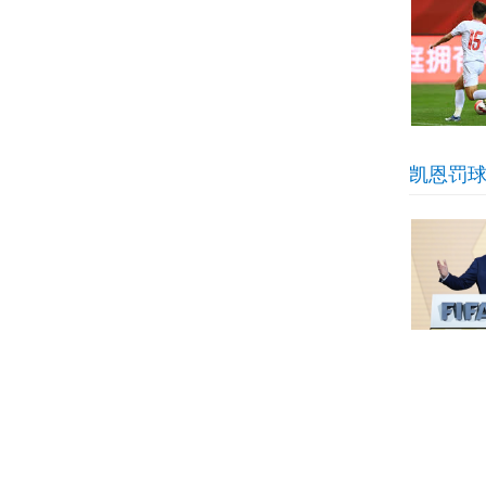
凯恩罚球
亚冬会｜