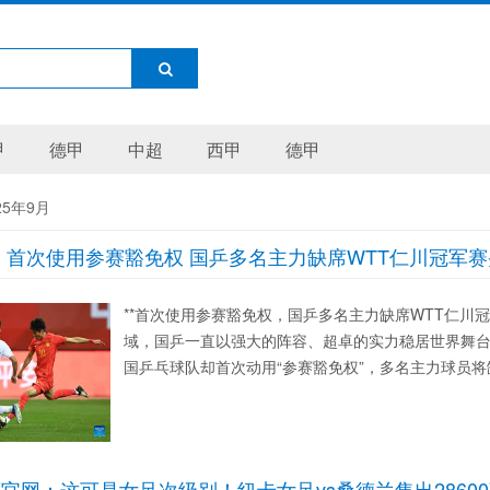
甲
德甲
中超
西甲
德甲
25年9月
：首次使用参赛豁免权 国乒多名主力缺席WTT仁川冠军赛
**首次使用参赛豁免权，国乒多名主力缺席WTT仁川
域，国乒一直以强大的阵容、超卓的实力稳居世界舞台的
国乒乓球队却首次动用“参赛豁免权”，多名主力球员将
官网：这可是女足次级别！纽卡女足vs桑德兰售出2860