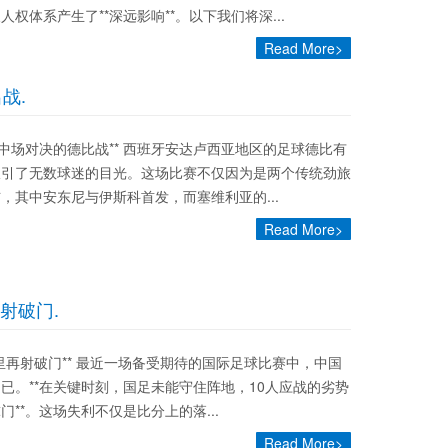
体系产生了**深远影响**。以下我们将深...
Read More>
战.
中场对决的德比战** 西班牙安达卢西亚地区的足球德比有
吸引了无数球迷的目光。这场比赛不仅因为是两个传统劲旅
其中安东尼与伊斯科首发，而塞维利亚的...
Read More>
射破门.
萨里再射破门** 最近一场备受期待的国际足球比赛中，中国
已。**在关键时刻，国足未能守住阵地，10人应战的劣势
*。这场失利不仅是比分上的落...
Read More>