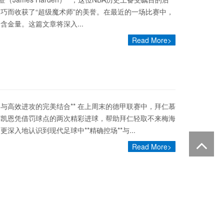
巧而收获了“超级魔术师”的美誉。在最近的一场比赛中，
金量。这篇文章将深入...
Read More>
场与高效进攻的完美结合** 在上周末的德甲联赛中，拜仁慕
。凯恩凭借罚球点的两次精彩进球，帮助拜仁轻取不来梅海
入地认识到现代足球中**精确控场**与...
Read More>
-12.
，亚洲冬季运动会（亚冬会）以其潜在的巨大魅力和影响力在
的扩容、增项和吸引更多非传统冬季运动国家参赛**，无
在2025年的亚冬会上，我们将见证更...