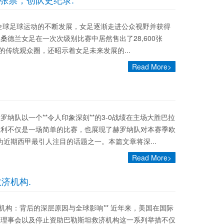
 随着全球足球运动的不断发展，女足逐渐走进公众视野并获得
德兰女足在一次次级别比赛中居然售出了28,600张
的传统观众圈，还昭示着女足未来发展的...
Read More>
纳队以一个**令人印象深刻**的3-0战绩在主场大胜巴拉
胜利不仅是一场简单的比赛，也展现了赫罗纳队对本赛季欧
为近期西甲最引人注目的话题之一。本篇文章将深...
Read More>
济机构.
机构：背后的深层原因与全球影响** 近年来，美国在国际
权理事会以及停止资助巴勒斯坦救济机构这一系列举措不仅