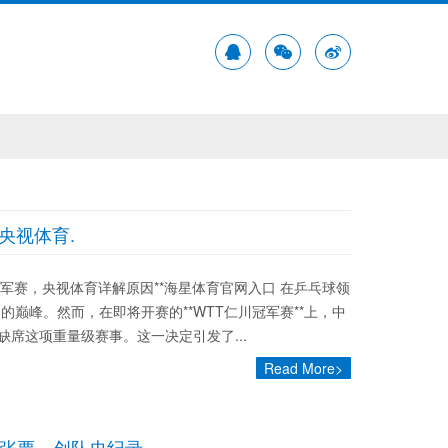
央视体育.
冠军赛，央视体育详解原因**海星体育官网入口 在乒乓球领
巅峰。然而，在即将开赛的**WTT仁川冠军赛**上，中
缺席这项重量级赛事。这一决定引发了...
Read More>
0张票，创队史纪录.