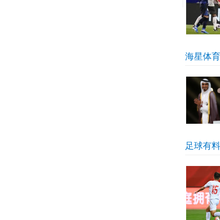
海星体育
足球有料