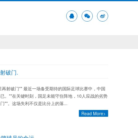
射破门.
萨里再射破门** 最近一场备受期待的国际足球比赛中，中国
已。**在关键时刻，国足未能守住阵地，10人应战的劣势
*。这场失利不仅是比分上的落...
Read More>
牌球员的命运.