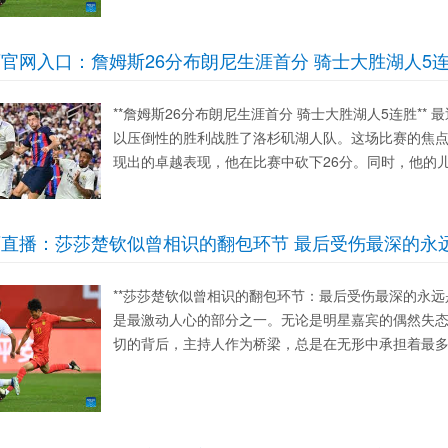
官网入口：詹姆斯26分布朗尼生涯首分 骑士大胜湖人5连
**詹姆斯26分布朗尼生涯首分 骑士大胜湖人5连胜**
以压倒性的胜利战胜了洛杉矶湖人队。这场比赛的焦点
现出的卓越表现，他在比赛中砍下26分。同时，他的儿子
直播：莎莎楚钦似曾相识的翻包环节 最后受伤最深的永远
**莎莎楚钦似曾相识的翻包环节：最后受伤最深的永远
是最激动人心的部分之一。无论是明星嘉宾的偶然失
切的背后，主持人作为桥梁，总是在无形中承担着最多的风险