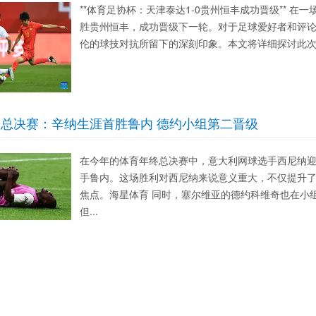
**体育足协杯：天津泰达1-0贵州恒丰成功晋级** 在
胜贵州恒丰，成功晋级下一轮。对于足球爱好者和评
伦的球技对抗所留下的深刻印象。本文将详细探讨此次比
总决赛：辛纳生涯首胜鲁内 德约小组第二晋级
在今年的体育年终总决赛中，意大利网球选手西尼纳
手鲁内。这场胜利对西尼纳来说意义重大，不仅提升
焦点。海星体育 同时，塞尔维亚的德约科维奇也在小
但...
：AI健康生活，请来一石数智健康（冬奥村）全国示范店
在如今快节奏的生活中，越来越多的人开始关注健康生