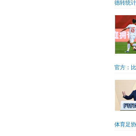
德转统计
官方：比
体育足协