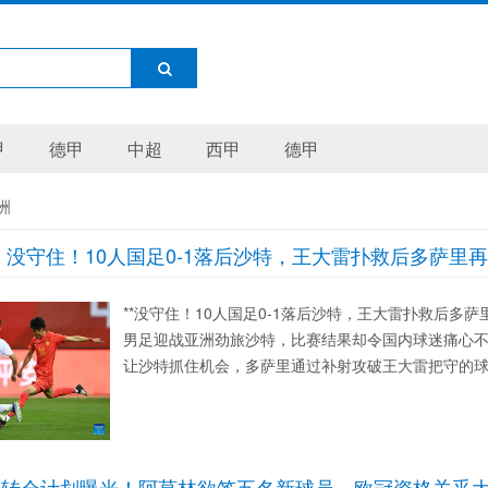
甲
德甲
中超
西甲
德甲
洲
：没守住！10人国足0-1落后沙特，王大雷扑救后多萨里再
**没守住！10人国足0-1落后沙特，王大雷扑救后多
男足迎战亚洲劲旅沙特，比赛结果却令国内球迷痛心不
让沙特抓住机会，多萨里通过补射攻破王大雷把守的球门*
转会计划曝光！阿莫林欲签五名新球员，欧冠资格关乎大