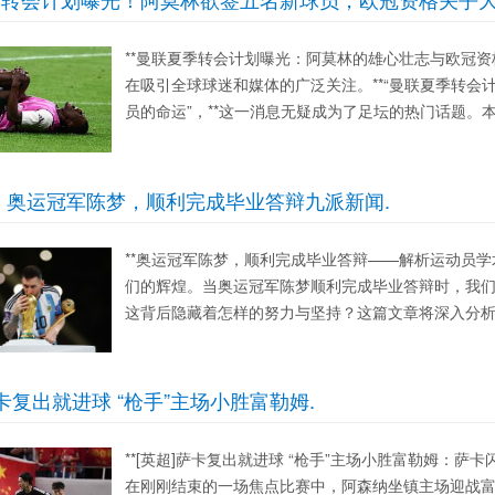
**曼联夏季转会计划曝光：阿莫林的雄心壮志与欧冠资
在吸引全球球迷和媒体的广泛关注。**“曼联夏季转
员的命运”，**这一消息无疑成为了足坛的热门话题。本
：奥运冠军陈梦，顺利完成毕业答辩九派新闻.
**奥运冠军陈梦，顺利完成毕业答辩——解析运动员学
们的辉煌。当奥运冠军陈梦顺利完成毕业答辩时，我
这背后隐藏着怎样的努力与坚持？这篇文章将深入分析运
萨卡复出就进球 “枪手”主场小胜富勒姆.
**[英超]萨卡复出就进球 “枪手”主场小胜富勒姆：萨
在刚刚结束的一场焦点比赛中，阿森纳坐镇主场迎战